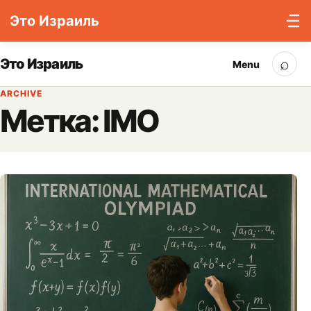
Это Израиль
Skip to content
⌕
Это Израиль
Menu
Sea
ARCHIVE
Метка:
IMO