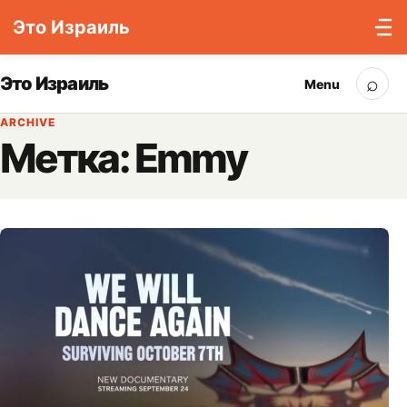
Это Израиль
Skip to content
⌕
Это Израиль
Menu
Sea
ARCHIVE
Метка:
Emmy