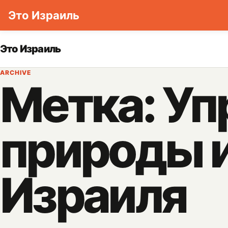
Это Израиль
Skip to content
Это Израиль
ARCHIVE
Метка:
Уп
природы и
Израиля