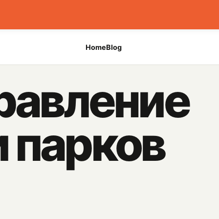
Home
Blog
равление
 парков