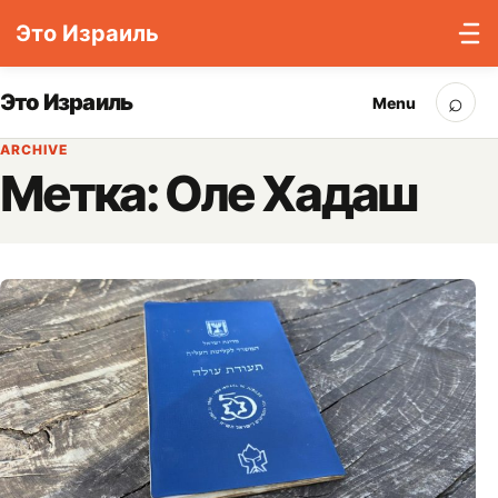
Это Израиль
Skip to content
⌕
Это Израиль
Menu
Sea
ARCHIVE
Метка:
Оле Хадаш