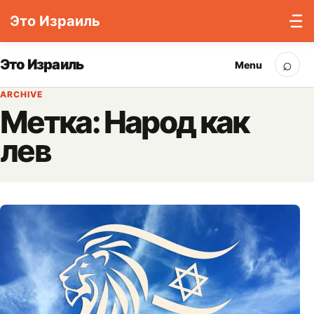
Это Израиль
Skip to content
⌕
Это Израиль
Menu
Sea
ARCHIVE
Метка:
Народ как
лев