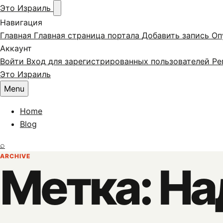
Это Израиль
Навигация
Главная
Главная страница портала
Добавить запись
Оп
Аккаунт
Войти
Вход для зарегистрированных пользователей
Ре
Skip to content
Это Израиль
Menu
Home
Blog
Search
⌕
ARCHIVE
Метка:
На