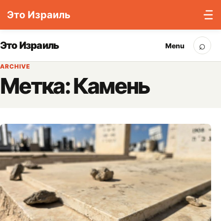
Это Израиль
Skip to content
⌕
Это Израиль
Menu
Sea
ARCHIVE
Метка:
Камень