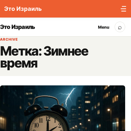
Это Израиль
Skip to content
⌕
Это Израиль
Menu
Sea
ARCHIVE
Метка:
Зимнее
время