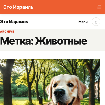
Это Израиль
Skip to content
⌕
Это Израиль
Menu
Sea
ARCHIVE
Метка:
Животные