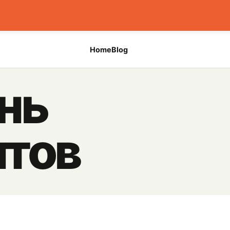
Home
Blog
нь
нтов