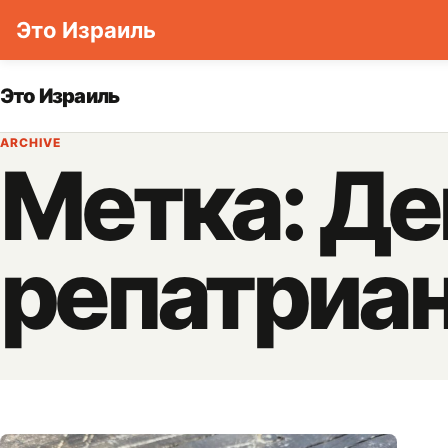
Это Израиль
Skip to content
Это Израиль
ARCHIVE
Метка:
Де
репатриа