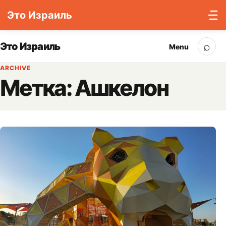
Это Израиль
Skip to content
⌕
Это Израиль
Menu
Sea
ARCHIVE
Метка:
Ашкелон