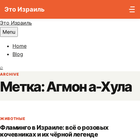
Это Израиль
Skip to content
Это Израиль
Menu
Home
Blog
Search
⌕
ARCHIVE
Метка:
Агмон а-Хула
ЖИВОТНЫЕ
Фламинго в Израиле: всё о розовых
кочевниках и их чёрной легенде